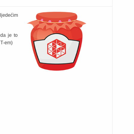
ljedećim
nda je to
IT-em)