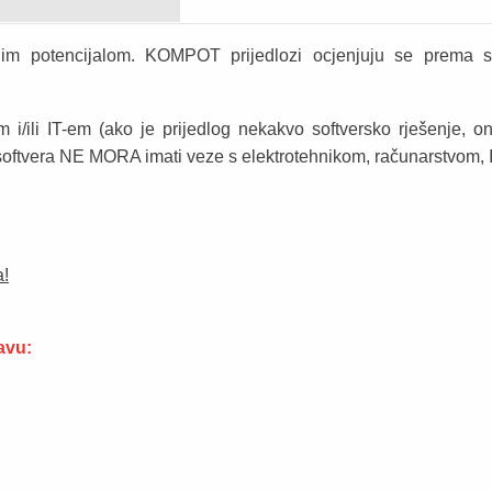
im potencijalom. KOMPOT prijedlozi ocjenjuju se prema s
m i/ili IT-em (ako je prijedlog nekakvo softversko rješenje, o
 softvera NE MORA imati veze s elektrotehnikom, računarstvom, 
a!
avu: